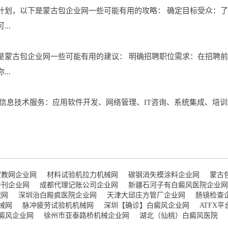
计划，以下是蒙古包企业网一些可能有用的攻略： 确定目标受众：
..
是蒙古包企业网一些可能有用的建议： 明确招聘职位需求：在招聘
..
信息技术服务：应用软件开发、网络管理、IT咨询、系统集成、培训
家教网企业网
材料试验机拉力机械网
碳钢消失模涂料企业网
蒙古
导刊企业网
成都代理记账公司企业网
新疆石河子有白癜风医院企业网
械网
深圳治白殿疯医院企业网
天津大邱庄方管厂企业网
肠镜检查
械网
脉冲疲劳试验机机械网
深圳【确诊】白癜风企业网
ATFX
癜风企业网
徐州市亚泰路桥机械企业网
湖北（仙桃）白癜风医院